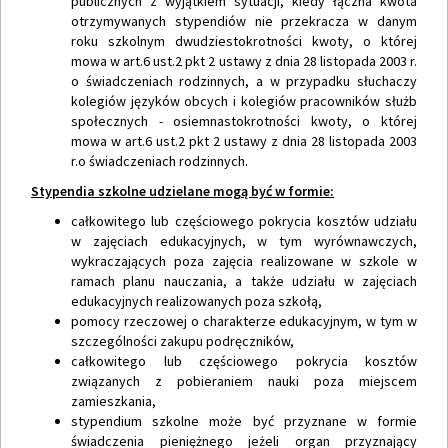
publicznych z wyjątkiem sytuacji, kiedy łączna kwota
otrzymywanych stypendiów nie przekracza w danym
roku szkolnym dwudziestokrotności kwoty, o której
mowa w art.6 ust.2 pkt 2 ustawy z dnia 28 listopada 2003 r.
o świadczeniach rodzinnych, a w przypadku słuchaczy
kolegiów języków obcych i kolegiów pracowników służb
społecznych - osiemnastokrotności kwoty, o której
mowa w art.6 ust.2 pkt 2 ustawy z dnia 28 listopada 2003
r.o świadczeniach rodzinnych.
Stypendia szkolne udzielane mogą być w formie:
całkowitego lub częściowego pokrycia kosztów udziału
w zajęciach edukacyjnych, w tym wyrównawczych,
wykraczających poza zajęcia realizowane w szkole w
ramach planu nauczania, a także udziału w zajęciach
edukacyjnych realizowanych poza szkołą,
pomocy rzeczowej o charakterze edukacyjnym, w tym w
szczególności zakupu podręczników,
całkowitego lub częściowego pokrycia kosztów
związanych z pobieraniem nauki poza miejscem
zamieszkania,
stypendium szkolne może być przyznane w formie
świadczenia pieniężnego jeżeli organ przyznający