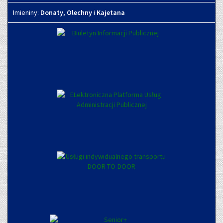
Imieniny
Imieniny:
Donaty
,
Olechny
i
Kajetana