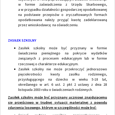
w formie zaświadczenia z Urzędu Skarbowego,
a w przypadku działalności gospodarczej opodatkowanej
na podstawie przepisów o zryczałtowanych formach
opodatkowania należy przyjąć kwotę zadeklarowaną
przez wnioskodawcę na oświadczeniu.
ZASIŁEK SZKOLNY
Zasiłek szkolny może być przyznany w formie
świadczenia pieniężnego na pokrycie wydatków
związanych z procesem edukacyjnym lub w formie
rzeczowej o charakterze edukacyjnym.
Zasiłek szkolny nie może przekroczyć jednorazowo
pięciokrotności kwoty zasiłku rodzinnego,
przysługującego na dziecko w wieku 5-18 lat,
określanego w art. 6 ust. 2 pkt 2 ustawy z dnia 28
listopada 2003 roku o świadczeniach rodzinnych.
Zasiłek szkolny może być przyznany uczniowi znajdującemu
się przejściowo w trudnej sytuacji materialnej z powodu
zdarzenia losowego, którym w szczególności może być: