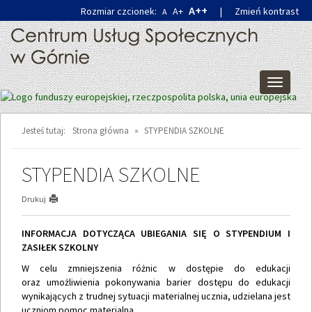
Przejdź
Przejdź
A++
Rozmiar czcionek:
A+
|
Zmień kontrast
A
do
do
głównej
wyszukiwarki
treści
Przełącz
nawigacj
Jesteś tutaj:
Strona główna
»
STYPENDIA SZKOLNE
STYPENDIA SZKOLNE
Drukuj
INFORMACJA DOTYCZĄCA UBIEGANIA SIĘ O STYPENDIUM I
ZASIŁEK SZKOLNY
W celu zmniejszenia różnic w dostępie do edukacji
oraz umożliwienia pokonywania barier dostępu do edukacji
wynikających z trudnej sytuacji materialnej ucznia, udzielana jest
uczniom pomoc materialna.