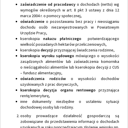
zaświadczenie od pracodawcy
o dochodach (netto) wg
wymogów określonych w art. 8 pkt 3 ustawy z dnia 12
marca 2004 r. o pomocy społecznej,
oświadczenie
o pozostawaniu bez pracy i nieosiąganiu
dochodu osób niezarejestrowanych w Powiatowym
Urzędzie Pracy,
kserokopia
nakazu płatniczego
potwierdzającego
wielkość posiadanych hektarów przeliczeniowych,
kserokopia
decyzji
przyznającej świadczenia rodzinne,
kserokopia wyroku sądowego
mówiącego o wysokości
zasądzonych alimentów lub zaświadczenia komornika
o nieściągalności alimentów lub kserokopia decyzji z CUS
– fundusz alimentacyjny,
oświadczenia rodziców
o wysokości dochodów
uzyskiwanych z prac dorywczych,
kserokopia decyzja organu rentowego
przyznająca
rentę/emeryturę,
inne dokumenty niezbędne o ustaleniu sytuacji
dochodowej osoby lub rodziny.
osoby prowadzące działalność gospodarczą są
zobowiązane do przedstawienia informacji o dochodach
uzyskanych w roku poprzedzającym złożenie wniosku np.