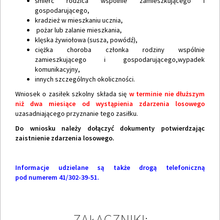
śmierć rodzica wspólnie zamieszkującego i
gospodarującego,
kradzież w mieszkaniu ucznia,
pożar lub zalanie mieszkania,
klęska żywiołowa (susza, powódź),
ciężka choroba członka rodziny wspólnie
zamieszkującego i gospodarującego,wypadek
komunikacyjny,
innych szczególnych okoliczności.
Wniosek o zasiłek szkolny składa się
w terminie nie dłuższym
niż dwa miesiące od wystąpienia zdarzenia losowego
uzasadniającego przyznanie tego zasiłku.
Do wniosku należy dołączyć dokumenty potwierdzając
zaistnienie zdarzenia losowego.
Informacje udzielane są także drogą telefoniczną
pod numerem 41/302-39-51.
ZAŁĄCZNIKI: