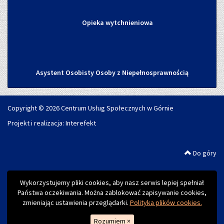
Opieka wytchnieniowa
Asystent Osobisty Osoby z Niepełnosprawnością
Copyright © 2026 Centrum Usług Społecznych w Górnie
Projekt i realizacja:
Interefekt
Do góry
Wykorzystujemy pliki cookies, aby nasz serwis lepiej spełniał
Państwa oczekiwania. Można zablokować zapisywanie cookies,
zmieniając ustawienia przeglądarki.
Polityka plików cookies.
Rozumiem
×