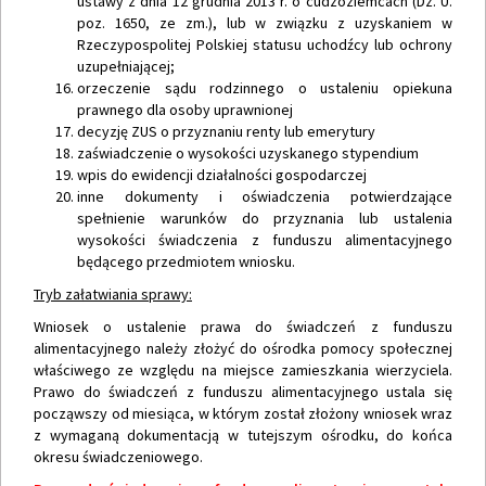
ustawy z dnia 12 grudnia 2013 r. o cudzoziemcach (Dz. U.
poz. 1650, ze zm.), lub w związku z uzyskaniem w
Rzeczypospolitej Polskiej statusu uchodźcy lub ochrony
uzupełniającej;
orzeczenie sądu rodzinnego o ustaleniu opiekuna
prawnego dla osoby uprawnionej
decyzję ZUS o przyznaniu renty lub emerytury
zaświadczenie o wysokości uzyskanego stypendium
wpis do ewidencji działalności gospodarczej
inne dokumenty i oświadczenia potwierdzające
spełnienie warunków do przyznania lub ustalenia
wysokości świadczenia z funduszu alimentacyjnego
będącego przedmiotem wniosku.
Tryb załatwiania sprawy:
Wniosek o ustalenie prawa do świadczeń z funduszu
alimentacyjnego należy złożyć do ośrodka pomocy społecznej
właściwego ze względu na miejsce zamieszkania wierzyciela.
Prawo do świadczeń z funduszu alimentacyjnego ustala się
począwszy od miesiąca, w którym został złożony wniosek wraz
z wymaganą dokumentacją w tutejszym ośrodku, do końca
okresu świadczeniowego.