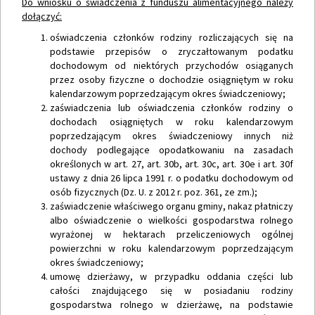
Do wniosku o świadczenia z funduszu alimentacyjnego należy
dołączyć:
oświadczenia członków rodziny rozliczających się na
podstawie przepisów o zryczałtowanym podatku
dochodowym od niektórych przychodów osiąganych
przez osoby fizyczne o dochodzie osiągniętym w roku
kalendarzowym poprzedzającym okres świadczeniowy;
zaświadczenia lub oświadczenia członków rodziny o
dochodach osiągniętych w roku kalendarzowym
poprzedzającym okres świadczeniowy innych niż
dochody podlegające opodatkowaniu na zasadach
określonych w art. 27, art. 30b, art. 30c, art. 30e i art. 30f
ustawy z dnia 26 lipca 1991 r. o podatku dochodowym od
osób fizycznych (Dz. U. z 2012 r. poz. 361, ze zm.);
zaświadczenie właściwego organu gminy, nakaz płatniczy
albo oświadczenie o wielkości gospodarstwa rolnego
wyrażonej w hektarach przeliczeniowych ogólnej
powierzchni w roku kalendarzowym poprzedzającym
okres świadczeniowy;
umowę dzierżawy, w przypadku oddania części lub
całości znajdującego się w posiadaniu rodziny
gospodarstwa rolnego w dzierżawę, na podstawie