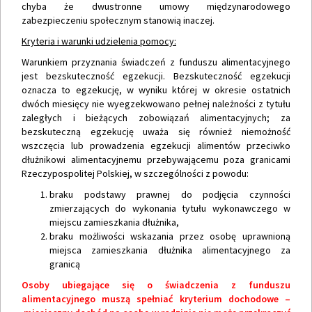
chyba że dwustronne umowy międzynarodowego
zabezpieczeniu społecznym stanowią inaczej.
Kryteria i warunki udzielenia pomocy:
Warunkiem przyznania świadczeń z funduszu alimentacyjnego
jest bezskuteczność egzekucji. Bezskuteczność egzekucji
oznacza to egzekucję, w wyniku której w okresie ostatnich
dwóch miesięcy nie wyegzekwowano pełnej należności z tytułu
zaległych i bieżących zobowiązań alimentacyjnych; za
bezskuteczną egzekucję uważa się również niemożność
wszczęcia lub prowadzenia egzekucji alimentów przeciwko
dłużnikowi alimentacyjnemu przebywającemu poza granicami
Rzeczypospolitej Polskiej, w szczególności z powodu:
braku podstawy prawnej do podjęcia czynności
zmierzających do wykonania tytułu wykonawczego w
miejscu zamieszkania dłużnika,
braku możliwości wskazania przez osobę uprawnioną
miejsca zamieszkania dłużnika alimentacyjnego za
granicą
Osoby ubiegające się o świadczenia z funduszu
alimentacyjnego muszą spełniać kryterium dochodowe –