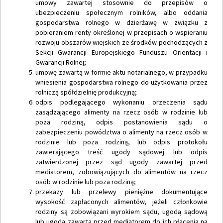
umowy zawartej stosownie do przepisów o
ubezpieczeniu społecznym rolników, albo oddania
gospodarstwa rolnego w dzierżawę w związku z
pobieraniem renty określonej w przepisach o wspieraniu
rozwoju obszarów wiejskich ze środków pochodzących z
Sekcji Gwarancji Europejskiego Funduszu Orientacji i
Gwarancji Rolnej;
umowę zawartą w formie aktu notarialnego, w przypadku
wniesienia gospodarstwa rolnego do użytkowania przez
rolniczą spółdzielnię produkcyjną;
odpis podlegającego wykonaniu orzeczenia sądu
zasądzającego alimenty na rzecz osób w rodzinie lub
poza rodziną, odpis postanowienia sądu o
zabezpieczeniu powództwa o alimenty na rzecz osób w
rodzinie lub poza rodziną, lub odpis protokołu
zawierającego treść ugody sądowej lub odpis
zatwierdzonej przez sąd ugody zawartej przed
mediatorem, zobowiązujących do alimentów na rzecz
osób w rodzinie lub poza rodziną;
przekazy lub przelewy pieniężne dokumentujące
wysokość zapłaconych alimentów, jeżeli członkowie
rodziny są zobowiązani wyrokiem sądu, ugodą sądową
lub ugodą zawartą przed mediatorem do ich płacenia na