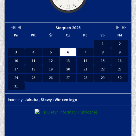
8
4
7
5
6
Przestaw
Przestaw
Lista
Brak
Przestaw
Przesta
Sierpień 2026
Kalendarz
datę
datę
wydarzeń
wydarzeń
datę
datę
Pn
Wt
Śr
Cz
Pt
Sb
Nd
na
na
w
w
na
na
Sierpień
Lipiec
miesiącu
tym
Wrzesień
Sierpień
1
2
2025
2026
miesiącu.
2026
2027
3
4
5
6
7
8
9
10
11
12
13
14
15
16
17
18
19
20
21
22
23
24
25
26
27
28
29
30
31
Imieniny
Imieniny:
Jakuba
,
Sławy
i
Wincentego