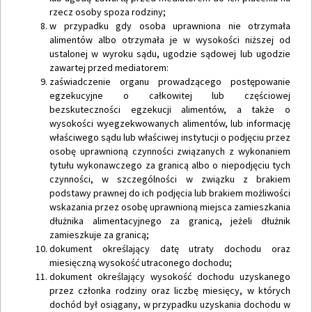
rzecz osoby spoza rodziny;
w przypadku gdy osoba uprawniona nie otrzymała
alimentów albo otrzymała je w wysokości niższej od
ustalonej w wyroku sądu, ugodzie sądowej lub ugodzie
zawartej przed mediatorem:
zaświadczenie organu prowadzącego postępowanie
egzekucyjne o całkowitej lub częściowej
bezskuteczności egzekucji alimentów, a także o
wysokości wyegzekwowanych alimentów, lub informację
właściwego sądu lub właściwej instytucji o podjęciu przez
osobę uprawnioną czynności związanych z wykonaniem
tytułu wykonawczego za granicą albo o niepodjęciu tych
czynności, w szczególności w związku z brakiem
podstawy prawnej do ich podjęcia lub brakiem możliwości
wskazania przez osobę uprawnioną miejsca zamieszkania
dłużnika alimentacyjnego za granicą, jeżeli dłużnik
zamieszkuje za granicą;
dokument określający datę utraty dochodu oraz
miesięczną wysokość utraconego dochodu;
dokument określający wysokość dochodu uzyskanego
przez członka rodziny oraz liczbę miesięcy, w których
dochód był osiągany, w przypadku uzyskania dochodu w