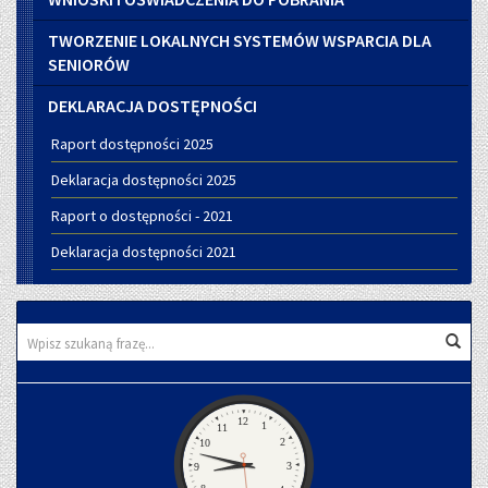
TWORZENIE LOKALNYCH SYSTEMÓW WSPARCIA DLA
SENIORÓW
DEKLARACJA DOSTĘPNOŚCI
Raport dostępności 2025
Deklaracja dostępności 2025
Raport o dostępności - 2021
Deklaracja dostępności 2021
Wyszukiwarka
Wys
Zegar
12
1
11
2
10
3
9