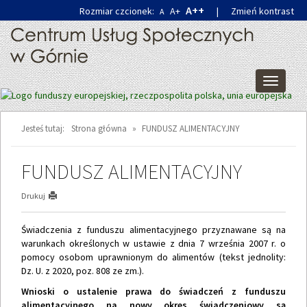
Przejdź
Przejdź
A++
Rozmiar czcionek:
A+
|
Zmień kontrast
A
do
do
głównej
wyszukiwarki
treści
Przełącz
nawigacj
Jesteś tutaj:
Strona główna
»
FUNDUSZ ALIMENTACYJNY
FUNDUSZ ALIMENTACYJNY
Drukuj
Świadczenia z funduszu alimentacyjnego przyznawane są na
warunkach określonych w ustawie z dnia 7 września 2007 r. o
pomocy osobom uprawnionym do alimentów (tekst jednolity:
Dz. U. z 2020, poz. 808 ze zm.).
Wnioski o ustalenie prawa do świadczeń z funduszu
alimentacyjnego na nowy okres świadczeniowy są