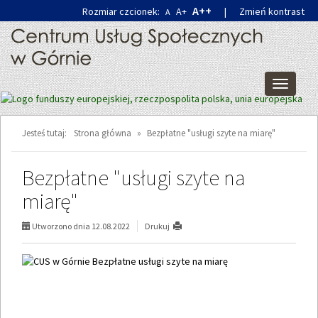
Przejdź
Przejdź
A++
Rozmiar czcionek:
A+
|
Zmień kontrast
A
do
do
głównej
wyszukiwarki
treści
Przełącz
nawigacj
Jesteś tutaj:
Strona główna
»
Bezpłatne "usługi szyte na miarę"
Bezpłatne "usługi szyte na
miarę"
Utworzono dnia 12.08.2022
Drukuj