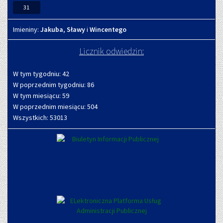
31
Imieniny
Imieniny:
Jakuba
,
Sławy
i
Wincentego
Licznik odwiedzin:
W tym tygodniu: 42
W poprzednim tygodniu: 86
W tym miesiącu: 59
W poprzednim miesiącu: 504
Wszystkich: 53013